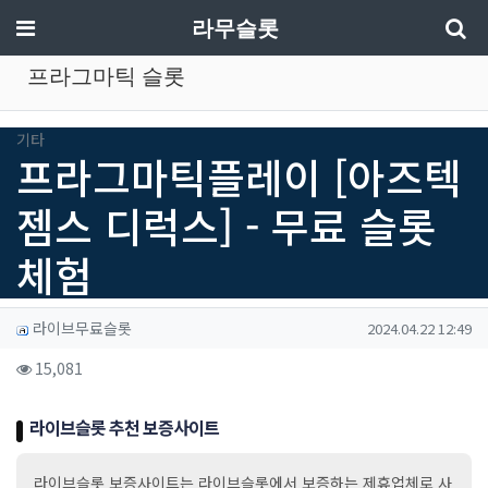
기
메뉴
라무슬롯
프라그마틱 슬롯
분류
기타
프라그마틱플레이 [아즈텍
젬스 디럭스] - 무료 슬롯
체험
작성자 정보
작성
작성일
라이브무료슬롯
2024.04.22 12:49
컨텐츠 정보
조회
15,081
본문
라이브슬롯 추천 보증사이트
라이브슬롯 보증사이트는 라이브슬롯에서 보증하는 제휴업체로 사