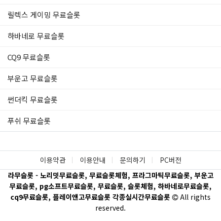
릴렉스 게이밍 무료슬롯
하바네로 무료슬롯
CQ9 무료슬롯
부운고 무료슬롯
썬더킥 무료슬롯
푸쉬 무료슬롯
이용약관
이용안내
문의하기
PC버전
라무슬롯 - 노리밋무료슬롯, 무료슬롯체험, 프라그마틱무료슬롯, 부운고
무료슬롯, pg소프트무료슬롯, 무료슬롯, 슬롯체험, 하바네로무료슬롯,
cq9무료슬롯, 플레이앤고무료슬롯 각종실시간무료슬롯
All rights
reserved.