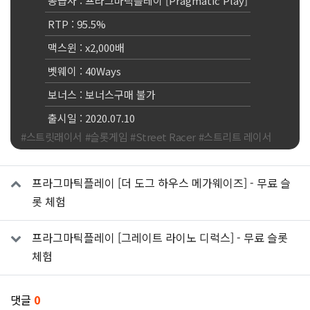
공급사 : 프라그마틱플레이 [Pragmatic Play]
RTP : 95.5%
맥스윈 : x2,000배
벳웨이 : 40Ways
보너스 : 보너스구매 불가
출시일 : 2020.07.10
#스트릿래이서
#슬롯게임
#Street Racer
#스트리트 레이서
관련자료
프라그마틱플레이 [더 도그 하우스 메가웨이즈] - 무료 슬
롯 체험
프라그마틱플레이 [그레이트 라이노 디럭스] - 무료 슬롯
체험
댓글
0