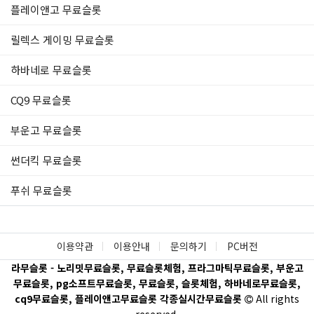
플레이앤고 무료슬롯
릴렉스 게이밍 무료슬롯
하바네로 무료슬롯
CQ9 무료슬롯
부운고 무료슬롯
썬더킥 무료슬롯
푸쉬 무료슬롯
이용약관
이용안내
문의하기
PC버전
라무슬롯 - 노리밋무료슬롯, 무료슬롯체험, 프라그마틱무료슬롯, 부운고
무료슬롯, pg소프트무료슬롯, 무료슬롯, 슬롯체험, 하바네로무료슬롯,
cq9무료슬롯, 플레이앤고무료슬롯 각종실시간무료슬롯
All rights
reserved.