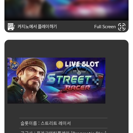
카지노에서 플레이하기
Full Screen
슬롯이름 : 스트리트 레이서