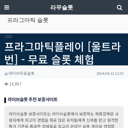
기
메뉴
라무슬롯
프라그마틱 슬롯
분류
기타
프라그마틱플레이 [울트라
번] - 무료 슬롯 체험
작성자 정보
작성
작성일
라이브무료슬롯
2024.04.22 12:47
컨텐츠 정보
조회
14,867
본문
라이브슬롯 추천 보증사이트
라이브슬롯 보증사이트는 라이브슬롯에서 보증하는 제휴업체로 사
용자에게 최고의 경험을 제공 많은 유저들에게 신뢰를 받고 엄격한
평가 기준을 통과한 업체들로 최고의 온라인 슬롯 게임을 경험할