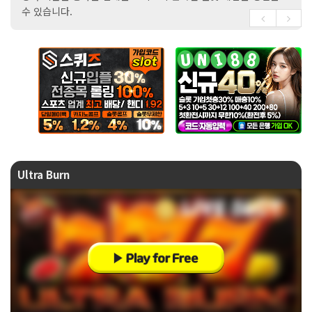
수 있습니다.
Ultra Burn