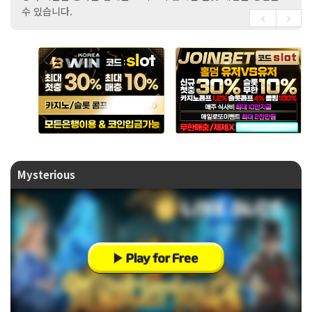
수 있습니다.
Mysterious