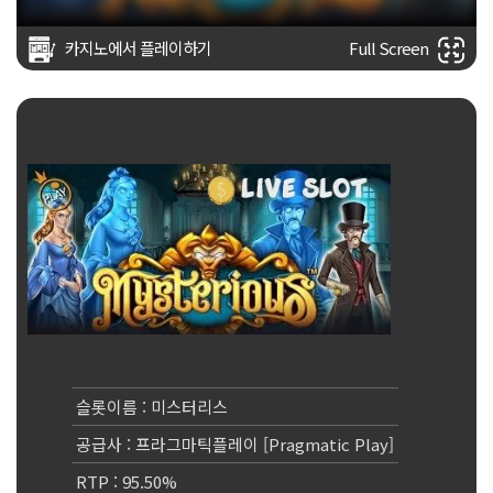
카지노에서 플레이하기
Full Screen
슬롯이름 : 미스터리스
공급사 : 프라그마틱플레이 [Pragmatic Play]
RTP : 95.50%