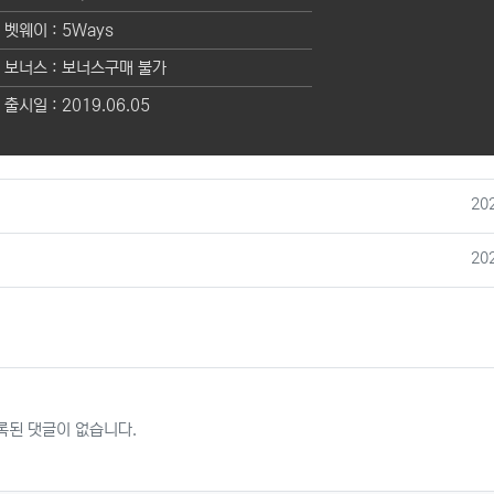
벳웨이 : 5Ways
보너스 : 보너스구매 불가
출시일 : 2019.06.05
작
202
작
202
록된 댓글이 없습니다.