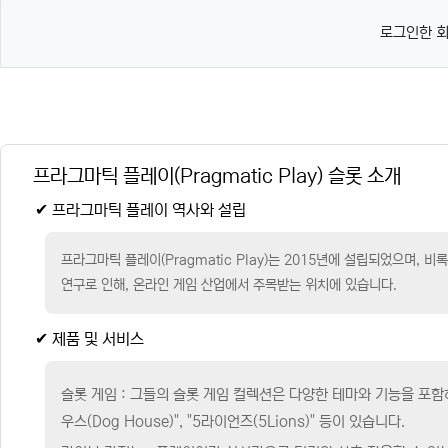
로그인한 회
프라그마틱 플레이(Pragmatic Play) 슬롯 소개
✔ 프라그마틱 플레이 역사와 설립
프라그마틱 플레이(Pragmatic Play)는 2015년에 설립되었으며,
연구로 인해, 온라인 게임 산업에서 주목받는 위치에 있습니다.
✔ 제품 및 서비스
슬롯 게임 : 그들의 슬롯 게임 컬렉션은 다양한 테마와 기능을 포함
우스(Dog House)", "5라이언즈(5Lions)" 등이 있습니다.