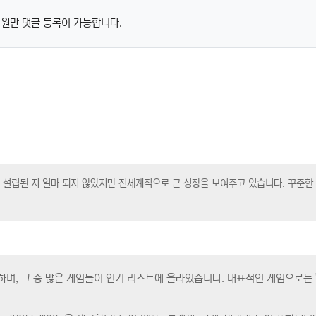
원만 댓글 등록이 가능합니다.
 비록 설립된 지 얼마 되지 않았지만 전세계적으로 큰 성장을 보여주고 있습니다. 꾸준한
하며, 그 중 많은 게임들이 인기 리스트에 올라있습니다. 대표적인 게임으로는