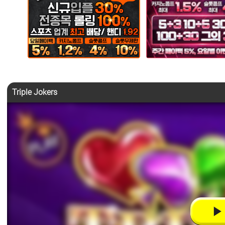
Triple Jokers