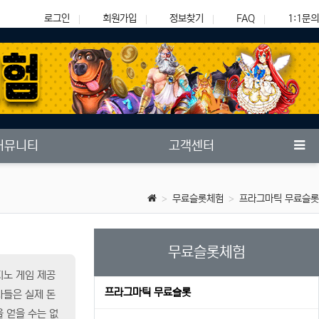
로그인
회원가입
정보찾기
FAQ
1:1문의
커뮤니티
고객센터
무료슬롯체험
프라그마틱 무료슬롯
무료슬롯체험
지노 게임 제공
프라그마틱 무료슬롯
자들은 실제 돈
 얻을 수는 없