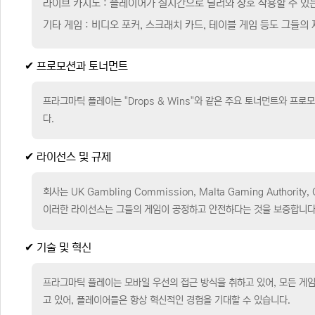
라이브 카지노 : 플레이어가 실시간으로 딜러와 상호 작용할 수 있는
기타 게임 : 비디오 포커, 스크래치 카드, 테이블 게임 등도 그들의
✔ 프로모션과 토너먼트
프라그마틱 플레이는 "Drops & Wins"와 같은 주요 토너먼트와 프
다.
✔ 라이선스 및 규제
회사는 UK Gambling Commission, Malta Gaming Authorit
이러한 라이선스는 그들의 게임이 공정하고 안전하다는 것을 보증합니다
✔ 기술 및 혁신
프라그마틱 플레이는 모바일 우선의 접근 방식을 취하고 있어, 모든 게
고 있어, 플레이어들은 항상 혁신적인 경험을 기대할 수 있습니다.