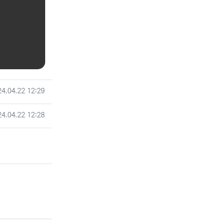
성일
4.04.22 12:29
성일
4.04.22 12:28