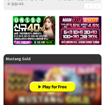
수 있습니다.
Mustang Gold