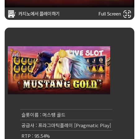
카지노에서 플레이하기
Full Screen
슬롯이름 : 머스탱 골드
공급사 : 프라그마틱플레이 [Pragmatic Play]
RTP : 95.54%