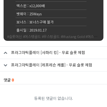
맥스윈 : x12,000배
벳웨이 : 25Ways
보너스 : 보너스구매 불가
출시일 : 2019.01.17
#슬롯머신
#머스탱골드
#무스탕골드
#Mustang Gold
#머스탱 골드
관련자료
프라그마틱플레이 [사파리 킹] - 무료 슬롯 체험
프라그마틱플레이 [레프레숀 캐롤] - 무료 슬롯 체험
댓글
0
등록된 댓글이 없습니다.