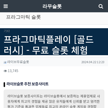
기
메뉴
라무슬롯
프라그마틱 슬롯
분류
기타
프라그마틱플레이 [골드
러시] - 무료 슬롯 체험
작성자 정보
작성
작성일
라이브무료슬롯
2024.04.22 12:23
컨텐츠 정보
조회
13,745
본문
라이브슬롯 추천 보증사이트
라이브슬롯 보증사이트는 라이브슬롯에서 보증하는 제휴업체로 사
용자에게 최고의 경험을 제공 많은 유저들에게 신뢰를 받고 엄격한
평가 기준을 통과한 업체들로 최고의 온라인 슬롯 게임을 경험할