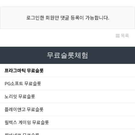
로그인한 회원만 댓글 등록이 가능합니다.
목록
무료슬롯체험
프라그마틱 무료슬롯
PG소프트 무료슬롯
노리밋 무료슬롯
플레이앤고 무료슬롯
릴렉스 게이밍 무료슬롯