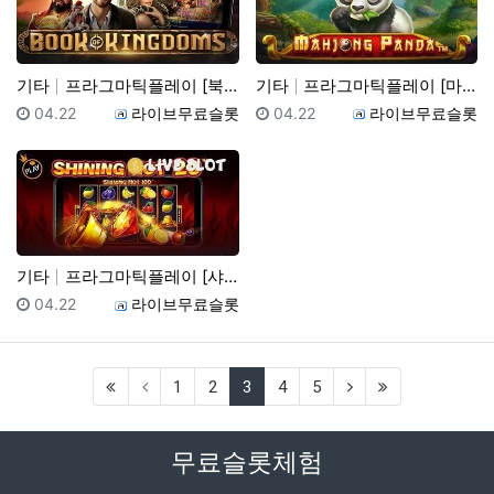
기타
프라그마틱플레이 [북 오브 킹덤즈] - 무료 슬롯 체험
기타
프라그마틱플레이 [마종 판다] - 무료 슬롯 체험
등록일
등록자
등록일
등록자
04.22
라이브무료슬롯
04.22
라이브무료슬롯
기타
프라그마틱플레이 [샤이닝 핫 20] - 무료 슬롯 체험
등록일
등록자
04.22
라이브무료슬롯
(first)
(current)
(next)
(last)
1
2
3
4
5
무료슬롯체험