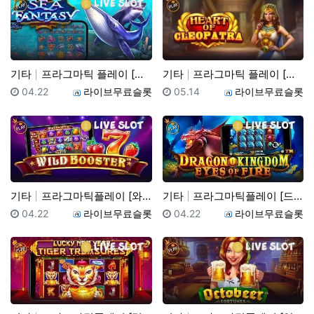
기타
프라그마틱 플레이 [씨 판타지] - 무료 슬롯 체험
기타
프라그마틱 플레이 [하트 오브 클레오파트라] - 무료 …
등록일
등록자
등록일
등록자
04.22
라이브무료슬롯
05.14
라이브무료슬롯
기타
프라그마틱플레이 [와일드 부스터] - 무료 슬롯 체험
기타
프라그마틱플레이 [드래곤 킹덤 아이즈 오브 파이어] -…
등록일
등록자
등록일
등록자
04.22
라이브무료슬롯
04.22
라이브무료슬롯