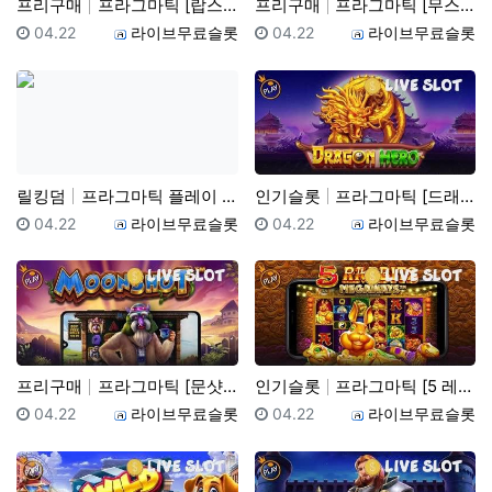
프리구매
프라그마틱 [랍스터 밥 크레이지 크랩 쉑] - 무료 슬…
프리구매
프라그마틱 [무스탕 트레일] - 무료 슬롯 체험
등록일
등록자
등록일
등록자
04.22
라이브무료슬롯
04.22
라이브무료슬롯
릴킹덤
프라그마틱 플레이 [빅 배스 플로츠 마이 보트] - 무…
인기슬롯
프라그마틱 [드래곤 히어로] - 무료 슬롯 체험
등록일
등록자
등록일
등록자
04.22
라이브무료슬롯
04.22
라이브무료슬롯
프리구매
프라그마틱 [문샷] - 무료 슬롯 체험
인기슬롯
프라그마틱 [5 레빗스 메가웨이즈] - 무료 슬롯 체험
등록일
등록자
등록일
등록자
04.22
라이브무료슬롯
04.22
라이브무료슬롯