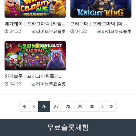
메가웨이
프라그마틱 [와일드 셀러브리티 버스 메가웨이즈] - 무…
프리구매
프라그마틱 [더 나이트 킹] - 무료 슬롯 체험
등록일
등록자
등록일
등록자
04.22
라이브무료슬롯
04.22
라이브무료슬롯
인기슬롯
프라그마틱플레이 [좀비 카니발] - 무료 슬롯 체험
등록일
등록자
04.22
라이브무료슬롯
(first)
(previous)
(current)
(next)
(last)
26
27
28
29
30
무료슬롯체험