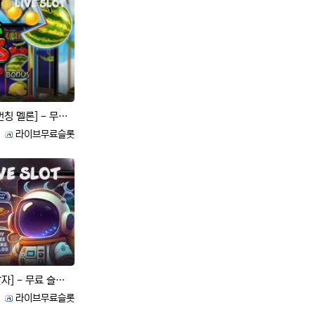
 - 무료 슬롯 체험
등록자
라이브무료슬롯
- 무료 슬롯 체험
등록자
라이브무료슬롯