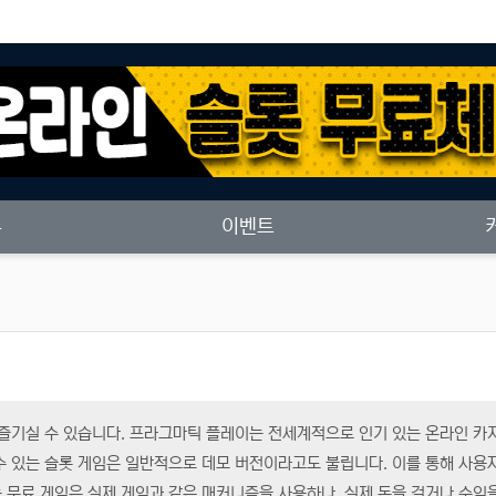
부
이벤트
료로 즐기실 수 있습니다. 프라그마틱 플레이는 전세계적으로 인기 있는 온라인 카
수 있는 슬롯 게임은 일반적으로 데모 버전이라고도 불립니다. 이를 통해 사용
 무료 게임은 실제 게임과 같은 매커니즘을 사용하나, 실제 돈을 걸거나 수익을