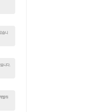
 있습니
하였습니다.
 개발하