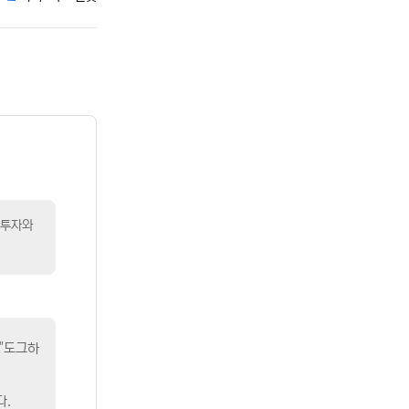
 투자와
 "도그하
다.