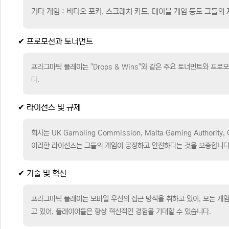
기타 게임 : 비디오 포커, 스크래치 카드, 테이블 게임 등도 그들의
✔ 프로모션과 토너먼트
프라그마틱 플레이는 "Drops & Wins"와 같은 주요 토너먼트와 프
다.
✔ 라이선스 및 규제
회사는 UK Gambling Commission, Malta Gaming Authorit
이러한 라이선스는 그들의 게임이 공정하고 안전하다는 것을 보증합니다
✔ 기술 및 혁신
프라그마틱 플레이는 모바일 우선의 접근 방식을 취하고 있어, 모든 게
고 있어, 플레이어들은 항상 혁신적인 경험을 기대할 수 있습니다.