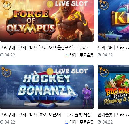
프리구매
프라그마틱 [포지 오브 올림푸스] - 무료 슬롯 체험
프리구매
프라그마틱플
등록일
등록자
등록일
04.22
라이브무료슬롯
04.22
프리구매
프라그마틱 [하키 보난자] - 무료 슬롯 체험
인기슬롯
프라그마틱 
등록일
등록자
등록일
04.22
라이브무료슬롯
04.22