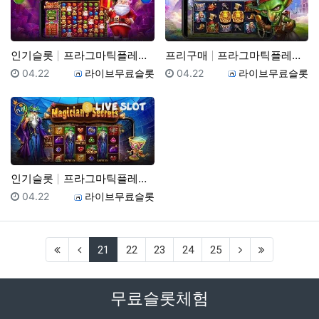
인기슬롯
프라그마틱플레이 [산타 원더랜드] - 무료 슬롯 체험
프리구매
프라그마틱플레이 [고블린 하이스트 파워넛지] - 무료 …
등록일
등록자
등록일
등록자
04.22
라이브무료슬롯
04.22
라이브무료슬롯
인기슬롯
프라그마틱플레이 [매지션즈 시크릿] - 무료 슬롯 체험
등록일
등록자
04.22
라이브무료슬롯
(first)
(previous)
(current)
(next)
(last)
21
22
23
24
25
무료슬롯체험