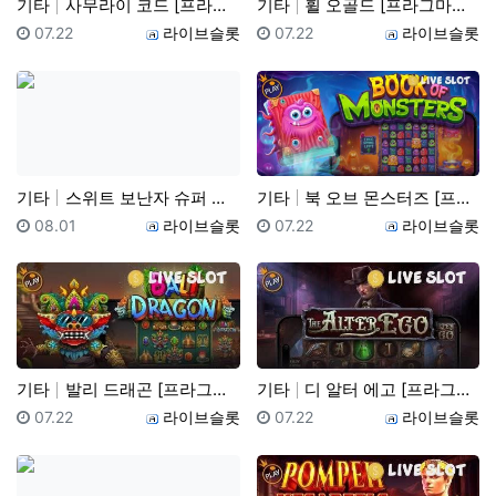
기타
사무라이 코드 [프라그마틱] - 무료 슬롯 체험
기타
휠 오골드 [프라그마틱] - 무료 슬롯 체험
등록일
등록자
등록일
등록자
07.22
라이브슬롯
07.22
라이브슬롯
기타
스위트 보난자 슈퍼 스캐터 [프라그마틱] - 무료 슬롯…
기타
북 오브 몬스터즈 [프라그마틱] - 무료 슬롯 체험
등록일
등록자
등록일
등록자
08.01
라이브슬롯
07.22
라이브슬롯
기타
발리 드래곤 [프라그마틱] - 무료 슬롯 체험
기타
디 알터 에고 [프라그마틱] - 무료 슬롯 체험
등록일
등록자
등록일
등록자
07.22
라이브슬롯
07.22
라이브슬롯