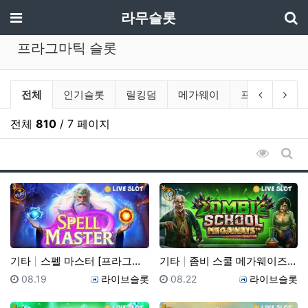
기
메뉴
라무슬롯
프라그마틱 슬롯
프라그마틱 슬롯 분류 목록
이전 분류
다음
전체
인기슬롯
릴킹덤
메가웨이
프리구매
전체
810
/ 7 페이지
조회순 
게시
기타
스펠 마스터 [프라그마틱] - 무료 슬롯 체험
기타
좀비 스쿨 메가웨이즈 [프라그마틱] - 무료 슬롯 체험
등록일
등록자
등록일
등록자
08.19
라이브슬롯
08.22
라이브슬롯