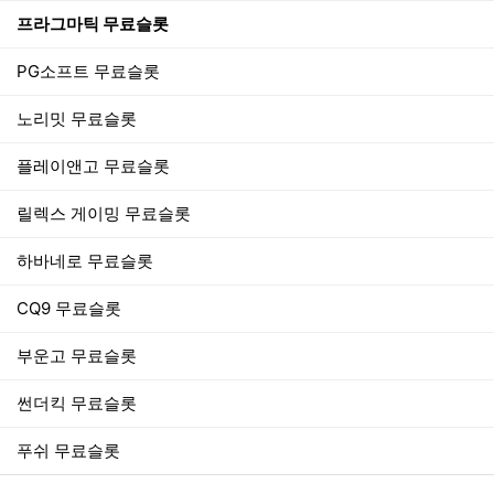
프라그마틱 무료슬롯
PG소프트 무료슬롯
노리밋 무료슬롯
플레이앤고 무료슬롯
릴렉스 게이밍 무료슬롯
하바네로 무료슬롯
CQ9 무료슬롯
부운고 무료슬롯
썬더킥 무료슬롯
푸쉬 무료슬롯