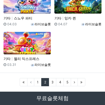
기타
스노우 파티
기타
잉카 퀸
등록일
등록자
등록일
등록자
04.03
라이브슬롯
04.07
라이브슬롯
기타
젤리 익스프레스
등록일
등록자
03.31
라이브슬롯
(first)
(current)
(next)
(last)
1
2
3
4
5
무료슬롯체험