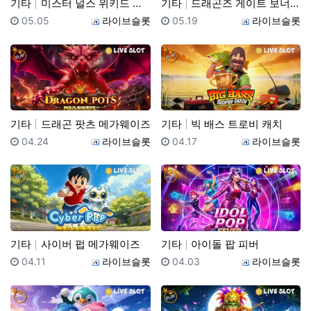
기타
미스터 널스 위키드 웨어즈
기타
드래곤즈 게이트 보너스 초이스
등록일
등록자
등록일
등록자
05.05
라이브슬롯
05.19
라이브슬롯
기타
드래곤 팟츠 메가웨이즈
기타
빅 배스 트로비 캐치
등록일
등록자
등록일
등록자
04.24
라이브슬롯
04.17
라이브슬롯
기타
사이버 펍 메가웨이즈
기타
아이돌 팝 피버
등록일
등록자
등록일
등록자
04.11
라이브슬롯
04.03
라이브슬롯