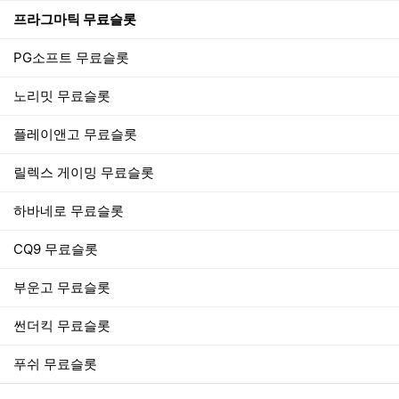
프라그마틱 무료슬롯
PG소프트 무료슬롯
노리밋 무료슬롯
플레이앤고 무료슬롯
릴렉스 게이밍 무료슬롯
하바네로 무료슬롯
CQ9 무료슬롯
부운고 무료슬롯
썬더킥 무료슬롯
푸쉬 무료슬롯