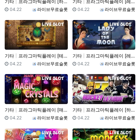
기타
프라그마틱플레이 [하키 리그 와일드 매치] - 무료 슬…
기타
프라그마틱플레이 [레이디 고디바] - 무료 슬롯 체험
등록일
등록자
등록일
등록자
04.22
라이브무료슬롯
04.22
라이브무료슬롯
기타
프라그마틱플레이 [테일스 오브 이집트] - 무료 슬롯 …
기타
프라그마틱플레이 [레이디 오브 더 문] - 무료 슬롯 …
등록일
등록자
등록일
등록자
04.22
라이브무료슬롯
04.22
라이브무료슬롯
기타
프라그마틱플레이 [매직 크리스탈스] - 무료 슬롯 체험
기타
프라그마틱플레이 [하키 리그] - 무료 슬롯 체험
등록일
등록자
등록일
등록자
04.22
라이브무료슬롯
04.22
라이브무료슬롯