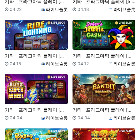
기타
프라그마틱 플레이 [빅 배스 보난자 1000] - 무료…
기타
프라그마틱 플레이 [5 라이온즈 리본] - 무료 슬롯 …
등록일
등록자
등록일
등록자
04.22
라이브슬롯
04.18
라이브슬롯
기타
프라그마틱 플레이 [라이드 더 라이트닝] - 무료 슬롯…
기타
프라그마틱 플레이 [조커스 주얼 캐쉬] - 무료 슬롯 …
등록일
등록자
등록일
등록자
04.15
라이브슬롯
04.12
라이브슬롯
기타
프라그마틱 플레이 [블리츠 슈퍼 휠] - 무료 슬롯 체…
기타
프라그마틱 플레이 [밴딧 메가웨이즈] - 무료 슬롯 체…
등록일
등록자
등록일
등록자
04.04
라이브슬롯
04.04
라이브슬롯