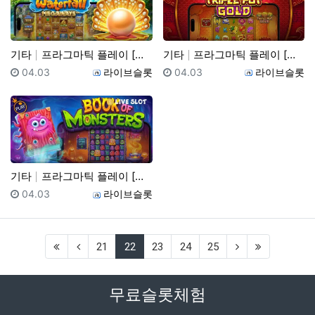
기타
프라그마틱 플레이 [레이징 워터폴 메가웨이즈] - 무료…
기타
프라그마틱 플레이 [트리플 팟 골드] - 무료 슬롯 체…
등록일
등록자
등록일
등록자
04.03
라이브슬롯
04.03
라이브슬롯
기타
프라그마틱 플레이 [북 오브 몬스터즈] - 무료 슬롯 …
등록일
등록자
04.03
라이브슬롯
(first)
(previous)
(current)
(next)
(last)
21
22
23
24
25
무료슬롯체험