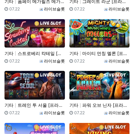
기타
폼페이 메가릴즈 메가웨이 [프라그마틱] - 무료 슬롯 …
기타
그레이트 라군 [프라그마틱] - 무료 슬롯 체험
등록일
등록자
등록일
등록자
07.22
라이브슬롯
07.22
라이브슬롯
기타
스트로베리 칵테일 [프라그마틱] - 무료 슬롯 체험
기타
마이티 먼칭 멜론 [프라그마틱] - 무료 슬롯 체험
등록일
등록자
등록일
등록자
07.22
라이브슬롯
07.22
라이브슬롯
기타
트레인 투 서울 [프라그마틱] - 무료 슬롯 체험
기타
파워 오브 닌자 [프라그마틱] - 무료 슬롯 체험
등록일
등록자
등록일
등록자
07.22
라이브슬롯
07.22
라이브슬롯