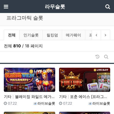
기
메뉴
라무슬롯
프라그마틱 슬롯
프라그마틱 슬롯 분류 목록
이전 분류
다음
전체
인기슬롯
릴킹덤
메가웨이
프리구매
전체
810
/ 18 페이지
날짜순 
게시
기타
블레이징 와일드 메가웨이 [프라그마틱] - 무료 슬롯 …
기타
포춘 에이스 [프라그마틱] - 무료 슬롯 체험
등록일
등록자
등록일
등록자
07.22
라이브슬롯
07.22
라이브슬롯