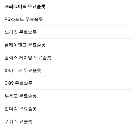
프라그마틱 무료슬롯
PG소프트 무료슬롯
노리밋 무료슬롯
플레이앤고 무료슬롯
릴렉스 게이밍 무료슬롯
하바네로 무료슬롯
CQ9 무료슬롯
부운고 무료슬롯
썬더킥 무료슬롯
푸쉬 무료슬롯