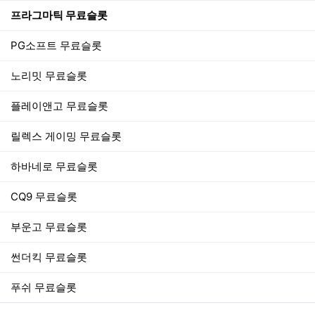
프라그마틱 무료슬롯
PG소프트 무료슬롯
노리밋 무료슬롯
플레이앤고 무료슬롯
릴렉스 게이밍 무료슬롯
하바네로 무료슬롯
CQ9 무료슬롯
부운고 무료슬롯
썬더킥 무료슬롯
푸쉬 무료슬롯