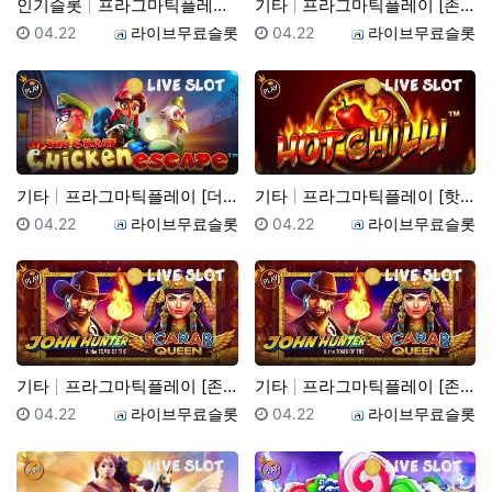
인기슬롯
프라그마틱플레이 [스위트 보난자] - 무료 슬롯 체험
기타
프라그마틱플레이 [존 헌터와 아즈텍 트레져] - 무료 …
등록일
등록자
등록일
등록자
04.22
라이브무료슬롯
04.22
라이브무료슬롯
기타
프라그마틱플레이 [더 그레이트 치킨 이스케이프] - 무…
기타
프라그마틱플레이 [핫 칠리] - 무료 슬롯 체험
등록일
등록자
등록일
등록자
04.22
라이브무료슬롯
04.22
라이브무료슬롯
기타
프라그마틱플레이 [존 헌터 엔 더 툼 오브 더 스카라브…
기타
프라그마틱플레이 [존 헌터와 스카라브 퀸의 무덤] - …
등록일
등록자
등록일
등록자
04.22
라이브무료슬롯
04.22
라이브무료슬롯