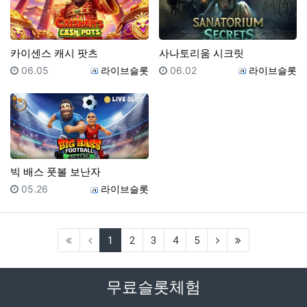
카이센스 캐시 팟츠
사나토리움 시크릿
등록일
등록자
등록일
등록자
06.05
라이브슬롯
06.02
라이브슬롯
빅 배스 풋볼 보난자
등록일
등록자
05.26
라이브슬롯
(current)
(next)
(last)
1
2
3
4
5
무료슬롯체험