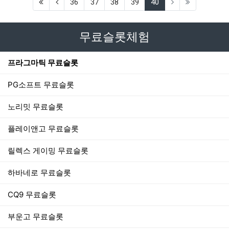
(first)
(previous)
(current)
36
37
38
39
40
무료슬롯체험
프라그마틱 무료슬롯
PG소프트 무료슬롯
노리밋 무료슬롯
플레이앤고 무료슬롯
릴렉스 게이밍 무료슬롯
하바네로 무료슬롯
CQ9 무료슬롯
부운고 무료슬롯