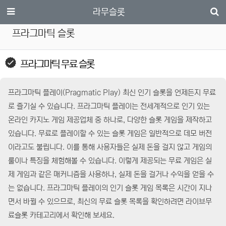
메뉴
라무슬롯
프라그마틱 슬롯
프라그마틱 무료 슬롯
프라그마틱 플레이(Pragmatic Play) 최신 인기 슬롯을 언제든지 무료
로 즐기실 수 있습니다. 프라그마틱 플레이는 전세계적으로 인기 있는
온라인 카지노 게임 제공업체 중 하나로, 다양한 슬롯 게임을 제작하고
있습니다. 무료로 플레이할 수 있는 슬롯 게임은 일반적으로 데모 버전
이라고도 불립니다. 이를 통해 사용자들은 실제 돈을 걸지 않고 게임의
룰이나 특징을 체험해볼 수 있습니다. 이렇게 제공되는 무료 게임은 실
제 게임과 같은 매커니즘을 사용하나, 실제 돈을 걸거나 수익을 얻을 수
는 없습니다. 프라그마틱 플레이의 인기 슬롯 게임 목록은 시간이 지나
면서 바뀔 수 있으므로, 최신의 무료 슬롯 목록을 확인하려면 라이브무
료슬롯 카테고리에서 확인해 보세요.