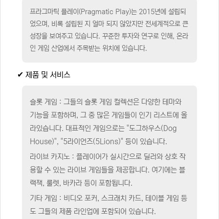
프라그마틱 플레이(Pragmatic Play)는 2015년에 설립되
었으며, 비록 설립된 지 얼마 되지 않았지만 전세계적으로 큰
성장을 보여주고 있습니다. 꾸준한 투자와 연구로 인해, 온라
인 게임 산업에서 주목받는 위치에 있습니다.
✔ 제품 및 서비스
슬롯 게임 : 그들의 슬롯 게임 컬렉션은 다양한 테마와
기능을 포함하며, 그 중 많은 게임들이 인기 리스트에 올
라있습니다. 대표적인 게임으로는 "도그하우스(Dog
House)", "5라이언즈(5Lions)" 등이 있습니다.
라이브 카지노 : 플레이어가 실시간으로 딜러와 상호 작
용할 수 있는 라이브 게임들을 제공합니다. 여기에는 블
랙잭, 룰렛, 바카라 등이 포함됩니다.
기타 게임 : 비디오 포커, 스크래치 카드, 테이블 게임 등
도 그들의 제품 라인업에 포함되어 있습니다.