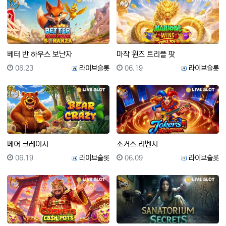
베터 반 하우스 보난자
마작 윈즈 트리플 팟
등록일
등록자
등록일
등록자
06.23
라이브슬롯
06.19
라이브슬롯
베어 크레이지
조커스 리벤지
등록일
등록자
등록일
등록자
06.19
라이브슬롯
06.09
라이브슬롯