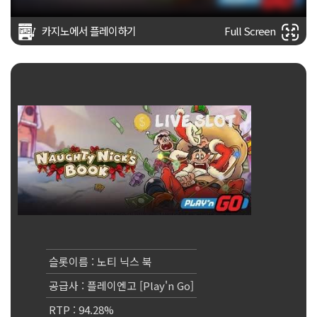
카지노에서 플레이하기
Full Screen
슬롯이름 : 노티 닉스 북
공급사 : 플레이엔고 [Play'n Go]
RTP : 94.28%