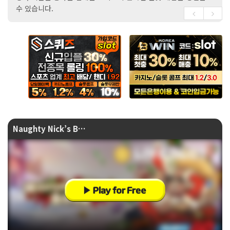
수 있습니다.
Naughty Nick’s Book