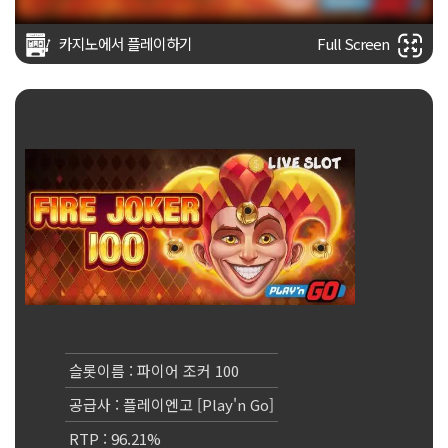
카지노에서 플레이하기
Full Screen
슬롯이름 : 파이어 조커 100
공급사 : 플레이엔고 [Play'n Go]
RTP : 96.21%