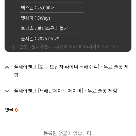
맥스윈 : x5,000배
벳웨이 : 5Ways
보너스 : 보너스구매 불가
출시일 : 2025.05.29
#무료슬롯
#플레이엔고
#파이어 조커 100
#파이어 조커 100
관련자료
플레이엔고 [보트 보난자 라이더 크래쉬백] - 무료 슬롯 체
험
플레이엔고 [드래곤페이트 페이버] - 무료 슬롯 체험
댓글
0
등록된 댓글이 없습니다.