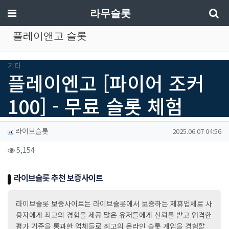
기
메뉴
라무슬롯
플레이앤고 슬롯
분류
기타
플레이엔고 [파이어 조커
100] - 무료 슬롯 체험
작성자 정보
작성
작성일
라이브슬롯
2025.06.07 04:56
컨텐츠 정보
조회
5,154
본문
라이브슬롯 추천 보증사이트
라이브슬롯 보증사이트는 라이브슬롯에서 보증하는 제휴업체로 사
용자에게 최고의 경험을 제공 많은 유저들에게 신뢰를 받고 엄격한
평가 기준을 통과한 업체들로 최고의 온라인 슬롯 게임을 경험할