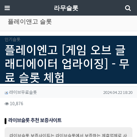
기
메뉴
라무슬롯
플레이앤고 슬롯
분류
인기슬롯
플레이엔고 [게임 오브 글
래디에이터 업라이징] - 무
료 슬롯 체험
작성자 정보
작성
작성일
라이브무료슬롯
2024.04.22 18:20
컨텐츠 정보
조회
10,876
본문
라이브슬롯 추천 보증사이트
라이브슬롯 보증사이트는 라이브슬롯에서 보증하는 제휴업체로 사