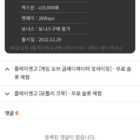
맥스윈 : x10,000배
벳웨이 : 20Ways
보너스 : 보너스구매 불가
출시일 : 2022.12.29
#무료슬롯
#플레이엔고
#캐시에이카바나
#캐시-에이-카바나
관련자료
플레이엔고 [게임 오브 글래디에이터 업라이징] - 무료 슬
롯 체험
플레이엔고 [모틀리 크루] - 무료 슬롯 체험
댓글
0
등록된 댓글이 없습니다.