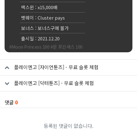
맥스윈 : x15,000배
벳웨이 : Cluster pays
보너스 : 보너스구매 불가
출시일 : 2021.12.20
#Moon Princess 100
#문 프린세스 100
관련자료
플레이엔고 [자이언툰즈] - 무료 슬롯 체험
플레이엔고 [닥터툰즈] - 무료 슬롯 체험
댓글
0
등록된 댓글이 없습니다.