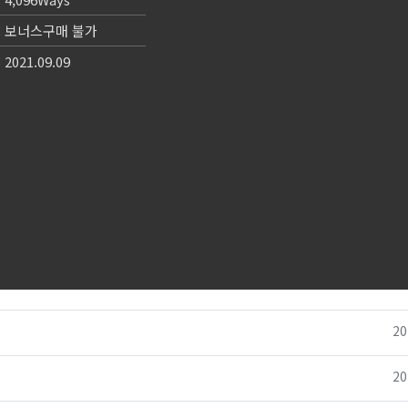
: 보너스구매 불가
2021.09.09
작
20
작
20