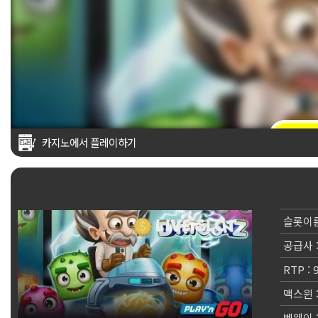
카지노에서 플레이하기
슬롯이름
공급사 :
RTP : 
맥스윈 :
벳웨이 :