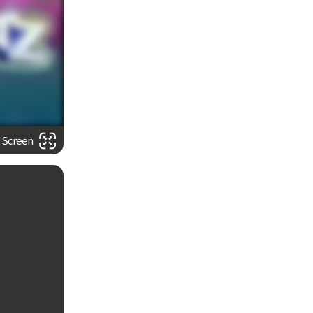
l Screen