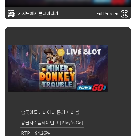
카지노에서 플레이하기
Full Screen
슬롯이름 : 마이너 돈키 트러블
공급사 : 플레이엔고 [Play'n Go]
RTP : 94.26%