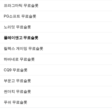
프라그마틱 무료슬롯
PG소프트 무료슬롯
노리밋 무료슬롯
플레이앤고 무료슬롯
릴렉스 게이밍 무료슬롯
하바네로 무료슬롯
CQ9 무료슬롯
부운고 무료슬롯
썬더킥 무료슬롯
푸쉬 무료슬롯