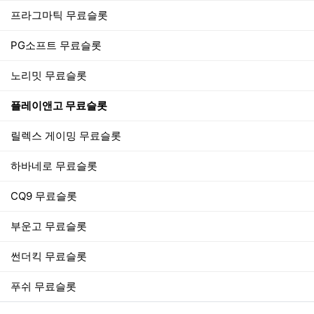
프라그마틱 무료슬롯
PG소프트 무료슬롯
노리밋 무료슬롯
플레이앤고 무료슬롯
릴렉스 게이밍 무료슬롯
하바네로 무료슬롯
CQ9 무료슬롯
부운고 무료슬롯
썬더킥 무료슬롯
푸쉬 무료슬롯