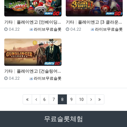
기타
플레이엔고 [인베이딩 베가스 라스 크리스마스] - 무료…
기타
플레이엔고 [3 클라운 몬티 2] - 무료 슬롯 체험
등록일
등록자
등록일
등록자
04.22
라이브무료슬롯
04.22
라이브무료슬롯
기타
플레이엔고 [건슬링어 릴로우디드] - 무료 슬롯 체험
등록일
등록자
04.22
라이브무료슬롯
(first)
(previous)
(current)
(next)
(last)
6
7
8
9
10
무료슬롯체험