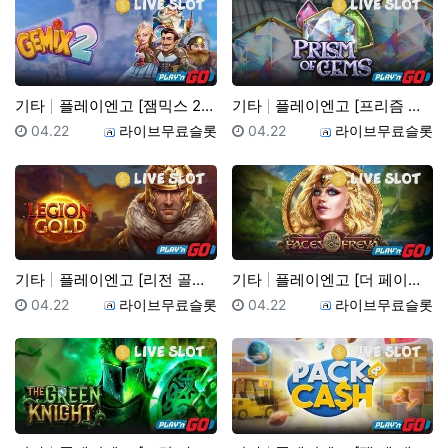
기타
플레이엔고 [잼믹스 2] - 무료 슬롯 체험
기타
플레이엔고 [프리즘 오브 젬스] - 무료 슬롯 체험
등록일
등록자
등록일
등록자
04.22
라이브무료슬롯
04.22
라이브무료슬롯
기타
플레이엔고 [리전 골드] - 무료 슬롯 체험
기타
플레이엔고 [더 페이스 오브 프레야] - 무료 슬롯 체…
등록일
등록자
등록일
등록자
04.22
라이브무료슬롯
04.22
라이브무료슬롯