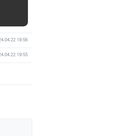
성일
4.04.22 19:56
성일
4.04.22 19:55