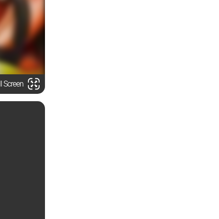
ll Screen