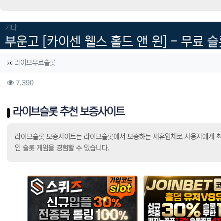
분류
기타
부운고 [카이센 웰스 홀드 앤 윈] - 무료 
작성자 정보
작성
라이브무료슬롯
컨텐츠 정보
조회
7,390
본문
라이브슬롯 추천 보증사이트
라이브슬롯 보증사이트는 라이브슬롯에서 보증하는 제휴업체로 사용자에게 최고
인 슬롯 게임을 경험할 수 있습니다.