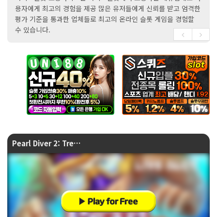
용자에게 최고의 경험을 제공 많은 유저들에게 신뢰를 받고 엄격한
평가 기준을 통과한 업체들로 최고의 온라인 슬롯 게임을 경험할
수 있습니다.
Pearl Diver 2: Treasure Chest