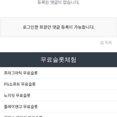
등록된 댓글이 없습니다.
로그인한 회원만 댓글 등록이 가능합니다.
목록
무료슬롯체험
프라그마틱 무료슬롯
PG소프트 무료슬롯
노리밋 무료슬롯
플레이앤고 무료슬롯