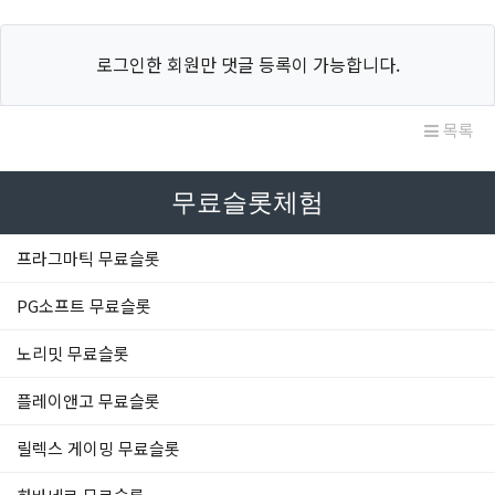
로그인한 회원만 댓글 등록이 가능합니다.
목록
무료슬롯체험
프라그마틱 무료슬롯
PG소프트 무료슬롯
노리밋 무료슬롯
플레이앤고 무료슬롯
릴렉스 게이밍 무료슬롯