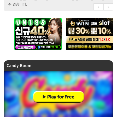
수 있습니다.
Candy Boom