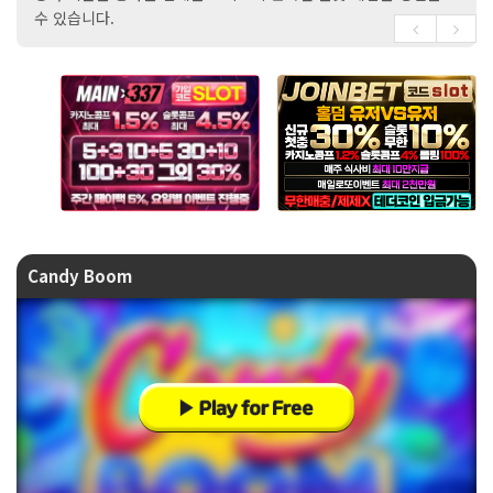
수 있습니다.
Candy Boom