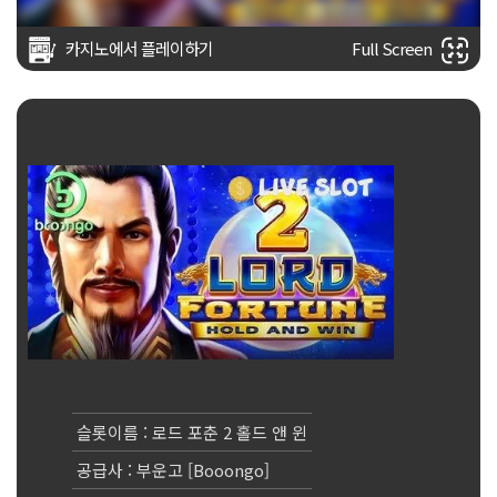
카지노에서 플레이하기
Full Screen
슬롯이름 : 로드 포춘 2 홀드 앤 윈
공급사 : 부운고 [Booongo]