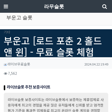
기
메뉴
라무슬롯
부운고 슬롯
분류
기타
부운고 [로드 포춘 2 홀드
앤 윈] - 무료 슬롯 체험
작성자 정보
작성
작성일
라이브무료슬롯
2024.04.22 19:49
컨텐츠 정보
조회
7,562
본문
라이브슬롯 추천 보증사이트
라이브슬롯 보증사이트는 라이브슬롯에서 보증하는 제휴업체로 사
용자에게 최고의 경험을 제공 많은 유저들에게 신뢰를 받고 엄격한
평가 기준을 통과한 업체들로 최고의 온라인 슬롯 게임을 경험할