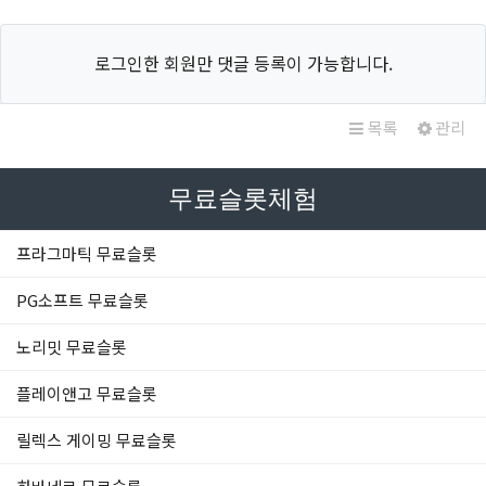
로그인한 회원만 댓글 등록이 가능합니다.
목록
관리
무료슬롯체험
프라그마틱 무료슬롯
PG소프트 무료슬롯
노리밋 무료슬롯
플레이앤고 무료슬롯
릴렉스 게이밍 무료슬롯