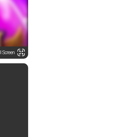
ll Screen