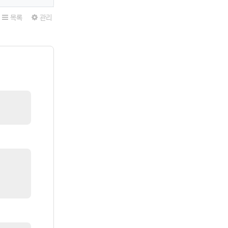
목록
관리