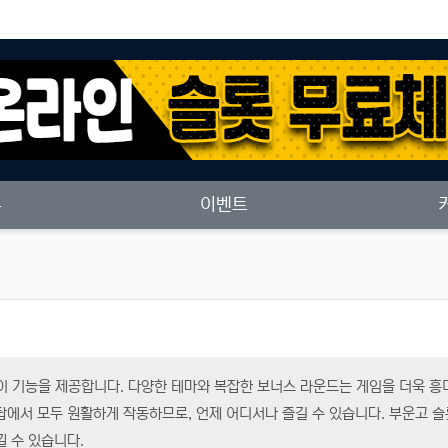
부
이벤트
레이 기능을 제공합니다. 다양한 테마와 복잡한 보너스 라운드는 게임을 더욱 흥
에서 모두 원활하게 작동하므로, 언제 어디서나 즐길 수 있습니다. 부운고 
 수 있습니다.