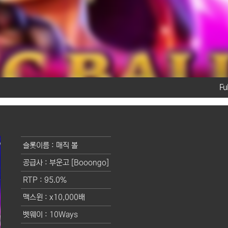
Fu
슬롯이름 : 매직 볼
공급사 : 부운고 [Booongo]
RTP : 95.0%
맥스윈 : x10,000배
벳웨이 : 10Ways