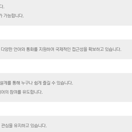
다.
가 가능합니다.
, 다양한 언어와 통화를 지원하여 국제적인 접근성을 확보하고 있습니다.
설계를 통해 누구나 쉽게 즐길 수 있습니다.
이어의 참여를 유도합니다.
 관심을 유지하고 있습니다.