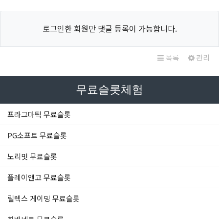
로그인한 회원만 댓글 등록이 가능합니다.
목록
관리
무료슬롯체험
프라그마틱 무료슬롯
PG소프트 무료슬롯
노리밋 무료슬롯
플레이앤고 무료슬롯
릴렉스 게이밍 무료슬롯