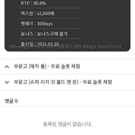
RTP : 95.8%
맥스윈 : x2,000배
벳웨이 : 30Ways
보너스 : 보너스구매 불가
출시일 : 2021.03.10
#Booongo
#부운고
#매직애플홀드앤윈
#Magic Apple Hold and Win
관련자료
부운고 [매직 볼] - 무료 슬롯 체험
부운고 [슈퍼 리치 갓 홀드 앤 윈] - 무료 슬롯 체험
댓글
0
등록된 댓글이 없습니다.