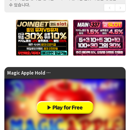
수 있습니다.
Magic Apple Hold and Win