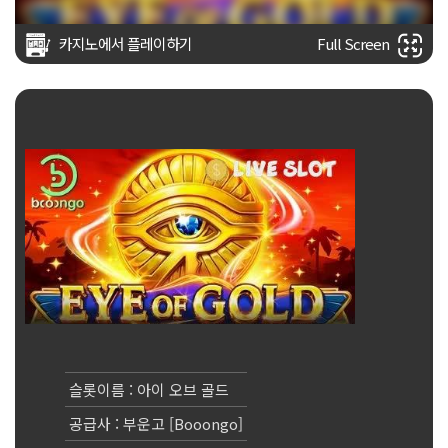
카지노에서 플레이하기
Full Screen
슬롯이름 : 아이 오브 골드
공급사 : 부운고 [Booongo]