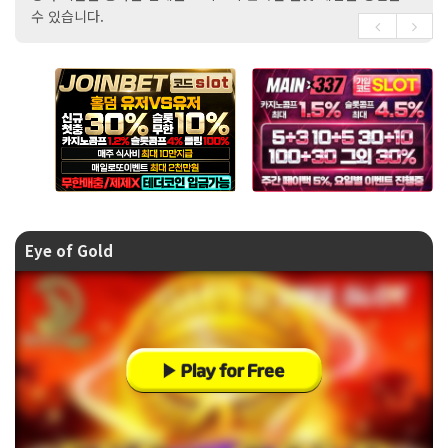
수 있습니다.
Eye of Gold