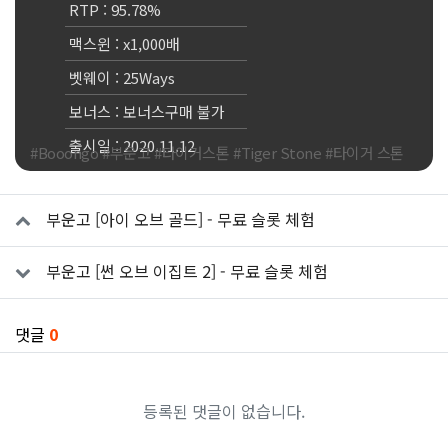
RTP : 95.78%
맥스윈 : x1,000배
벳웨이 : 25Ways
보너스 : 보너스구매 불가
출시일 : 2020.11.12
#Booongo
#부운고
#타이거스톤
#Tiger Stone
#타이거 스톤
관련자료
부운고 [아이 오브 골드] - 무료 슬롯 체험
부운고 [썬 오브 이집트 2] - 무료 슬롯 체험
댓글
0
등록된 댓글이 없습니다.