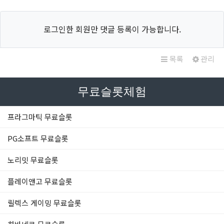
로그인한 회원만 댓글 등록이 가능합니다.
목록
관리
무료슬롯체험
프라그마틱 무료슬롯
PG소프트 무료슬롯
노리밋 무료슬롯
플레이앤고 무료슬롯
릴렉스 게이밍 무료슬롯