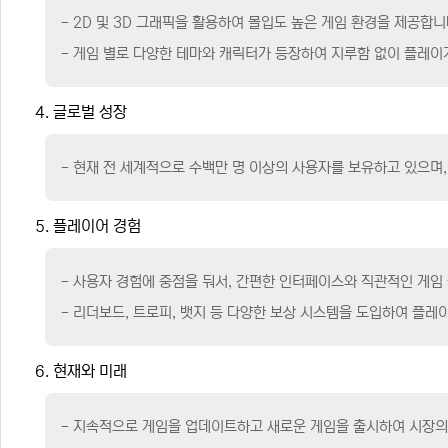
- 2D 및 3D 그래픽을 활용하여 몰입도 높은 게임 환경을 제공합니
- 게임 별로 다양한 테마와 캐릭터가 등장하여 지루함 없이 플레이
4. 글로벌 성장
- 현재 전 세계적으로 수백만 명 이상의 사용자를 보유하고 있으며
5. 플레이어 경험
- 사용자 경험에 중점을 둬서, 간편한 인터페이스와 직관적인 게임 
- 리더보드, 트로피, 뱃지 등 다양한 보상 시스템을 도입하여 플레
6. 현재와 미래
- 지속적으로 게임을 업데이트하고 새로운 게임을 출시하여 시장의