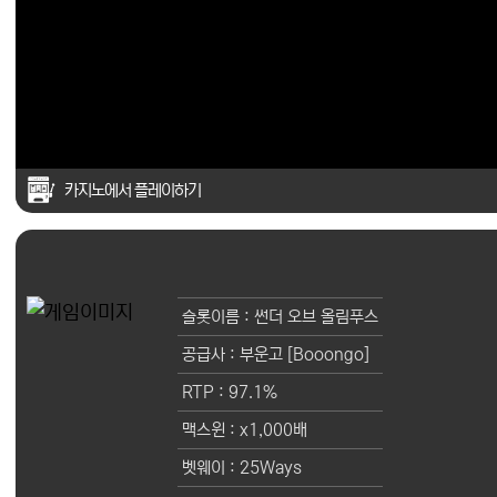
카지노에서 플레이하기
슬롯이름 : 썬더 오브 올림푸스
공급사 : 부운고 [Booongo]
RTP : 97.1%
맥스윈 : x1,000배
벳웨이 : 25Ways