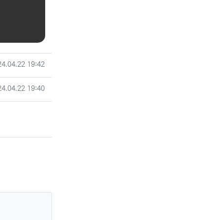
성일
4.04.22 19:42
성일
4.04.22 19:40