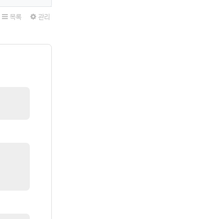
목록
관리