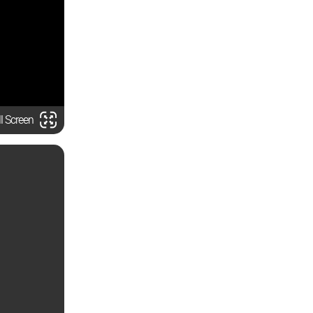
ll Screen