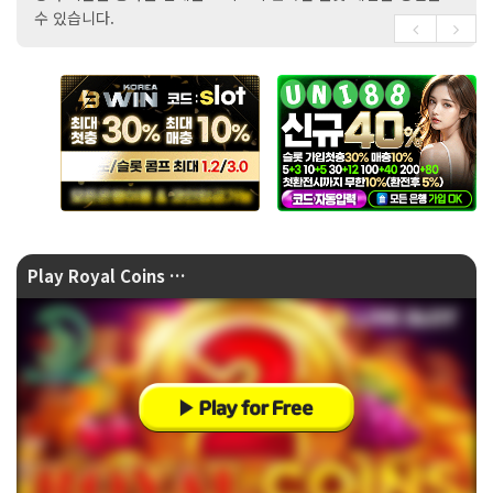
수 있습니다.
Play Royal Coins 2: Hold and Win