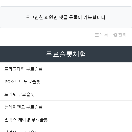
로그인한 회원만 댓글 등록이 가능합니다.
목록
관리
무료슬롯체험
프라그마틱 무료슬롯
PG소프트 무료슬롯
노리밋 무료슬롯
플레이앤고 무료슬롯
릴렉스 게이밍 무료슬롯