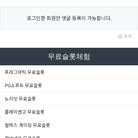
로그인한 회원만 댓글 등록이 가능합니다.
목록
무료슬롯체험
프라그마틱 무료슬롯
PG소프트 무료슬롯
노리밋 무료슬롯
플레이앤고 무료슬롯
릴렉스 게이밍 무료슬롯