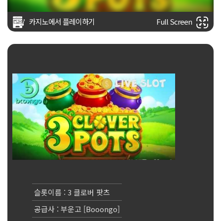
카지노에서 플레이하기
Full Screen
슬롯이름 : 3 클로버 팟츠
공급사 : 부운고 [Booongo]