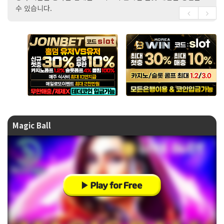
수 있습니다.
Magic Ball