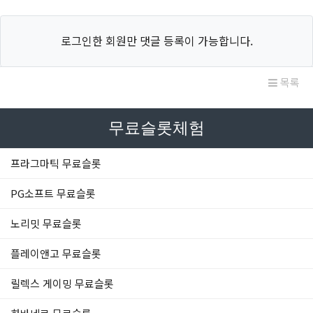
로그인한 회원만 댓글 등록이 가능합니다.
목록
무료슬롯체험
프라그마틱 무료슬롯
PG소프트 무료슬롯
노리밋 무료슬롯
플레이앤고 무료슬롯
릴렉스 게이밍 무료슬롯