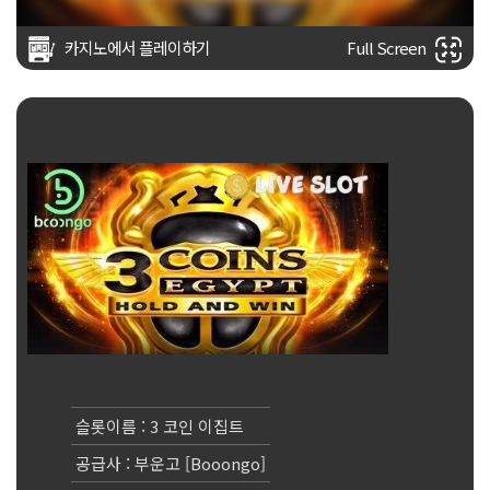
카지노에서 플레이하기
Full Screen
슬롯이름 : 3 코인 이집트
공급사 : 부운고 [Booongo]