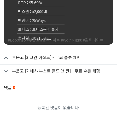
RTP : 95.69%
맥스윈 : x2,000배
벳웨이 : 25Ways
보너스 : 보너스구매 불가
출시일 : 2021.08.11
#Booongo
#부운고
#울프나이트
#Wolf Night
#울프 나이트
관련자료
부운고 [3 코인 이집트] - 무료 슬롯 체험
부운고 [가네샤 부스트 홀드 앤 윈] - 무료 슬롯 체험
댓글
0
등록된 댓글이 없습니다.