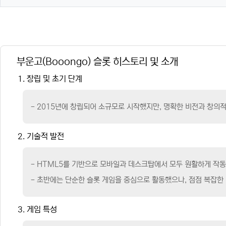
부운고(Booongo) 슬롯 히스토리 및 소개
1. 창립 및 초기 단계
- 2015년에 창립되어 소규모로 시작했지만, 명확한 비전과 창의
2. 기술적 발전
- HTML5를 기반으로 모바일과 데스크탑에서 모두 원활하게 작
- 초반에는 단순한 슬롯 게임을 중심으로 활동했으나, 점점 복잡한
3. 게임 특성