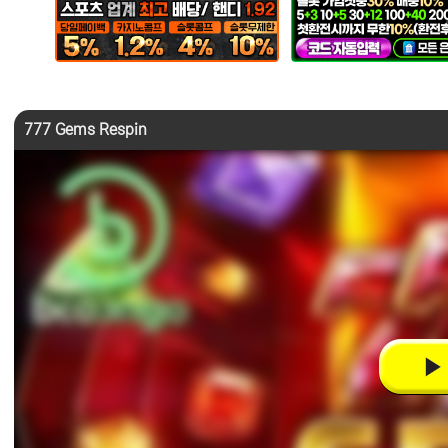
777 Gems Respin