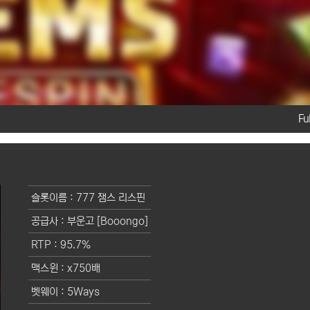
Fu
슬롯이름 : 777 잼스 리스핀
공급사 : 부운고 [Booongo]
RTP : 95.7%
맥스윈 : x750배
벳웨이 : 5Ways