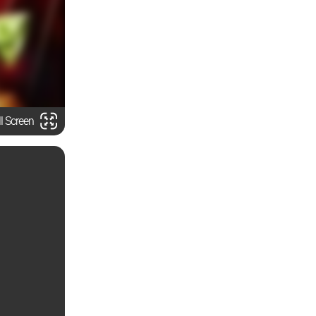
ll Screen