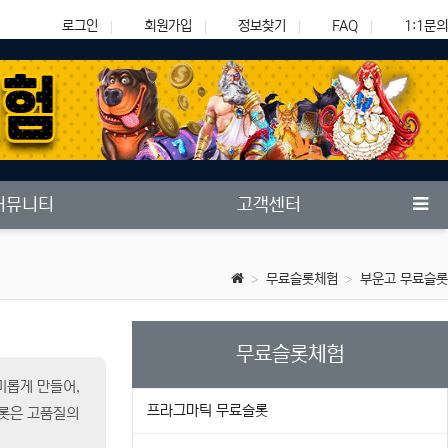
로그인
회원가입
정보찾기
FAQ
1:1문의
커뮤니티
고객센터
무료슬롯체험
부운고 무료슬롯
무료슬롯체험
미롭게 만들어,
프라그마틱 무료슬롯
슬롯은 고품질의