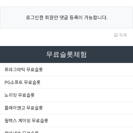
로그인한 회원만 댓글 등록이 가능합니다.
목록
무료슬롯체험
프라그마틱 무료슬롯
PG소프트 무료슬롯
노리밋 무료슬롯
플레이앤고 무료슬롯
릴렉스 게이밍 무료슬롯