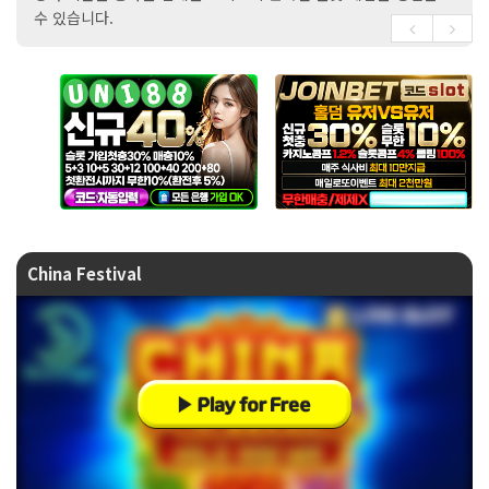
수 있습니다.
China Festival