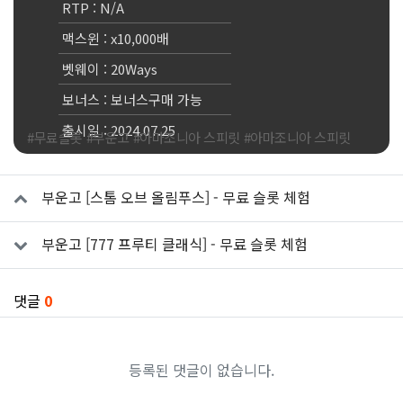
RTP : N/A
맥스윈 : x10,000배
벳웨이 : 20Ways
보너스 : 보너스구매 가능
출시일 : 2024.07.25
#무료슬롯
#부운고
#아마조니아 스피릿
#아마조니아 스피릿
관련자료
부운고 [스톰 오브 올림푸스] - 무료 슬롯 체험
부운고 [777 프루티 클래식] - 무료 슬롯 체험
댓글
0
등록된 댓글이 없습니다.